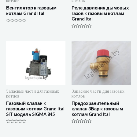
котлов
котлов
Вентилятор к газовым
Реле давления дымовых
котлам Grand Ital
газов к газовым котлам
Grand Ital
Оценка
0
Оценка
из
0
5
из
5
Запасные части для газовых
Запасные части для газовых
котлов
котлов
Газовый клапан к
Предохранительный
газовым котлам Grand Ital
клапан 3Бар к газовым
SIT модель SIGMA 845
котлам Grand Ital
Оценка
Оценка
0
0
из
из