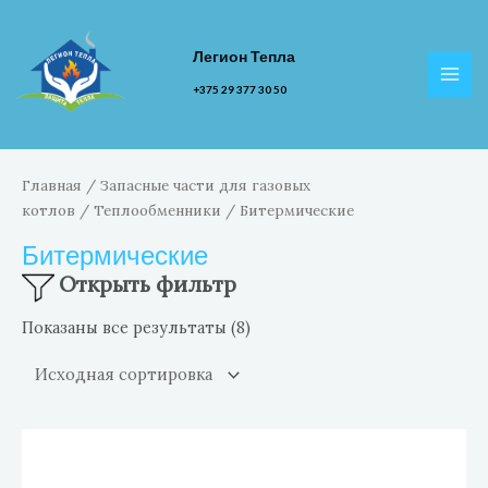
Перейти
к
Легион Тепла
содержимому
MAI
+375 29 377 30 50
MEN
Главная
/
Запасные части для газовых
котлов
/
Теплообменники
/ Битермические
Битермические
Открыть фильтр
Показаны все результаты (8)