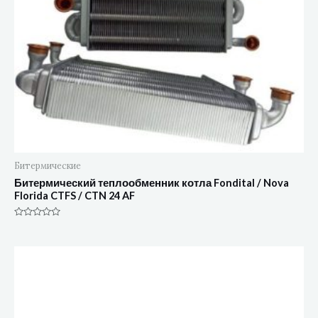
Битермические
Битермический теплообменник котла Fondital / Nova
Florida CTFS / CTN 24 AF
Оценка
0
из
5