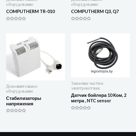
оборудование
оборудование
COMPUTHERM TR-010
COMPUTHERM Q3, Q7
Оценка
Оценка
0
0
из
из
5
5
Запасные части к
Дополнительное
электрокотлам
оборудование
Датчик бойлера 10 Ком, 2
Стабилизаторы
метра , NTC sensor
напряжения
Оценка
Оценка
0
0
из
из
5
5