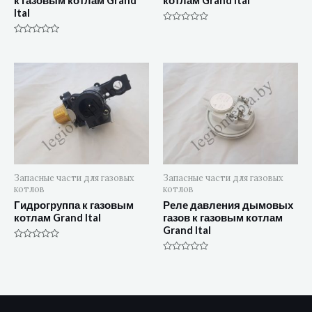
к газовым котлам Grand
котлам Grand Ital
Ital
Оценка
0
Оценка
из
0
5
из
5
Запасные части для газовых
Запасные части для газовых
котлов
котлов
Гидрогруппа к газовым
Реле давления дымовых
котлам Grand Ital
газов к газовым котлам
Grand Ital
Оценка
0
Оценка
из
0
5
из
5