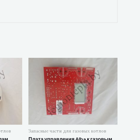
отлов
Запасные части для газовых котлов
лам
Плата управления Alba к газовым