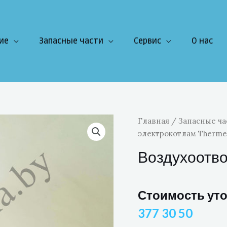
ие
Запасные части
Сервис
О нас
Главная
/
Запасные ча
электрокотлам Therme
Воздухоотво
Стоимость ут
377 30 50