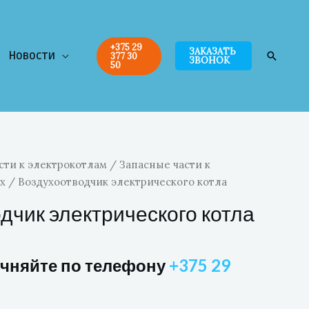
+375 29
ЗАКАЗАТЬ
Новости
Поиск
377 30
ЗВОНОК
50
сти к электрокотлам
/
Запасные части к
x
/ Воздухоотводчик электрического котла
дчик электрического котла
очняйте по телефону
+375 29