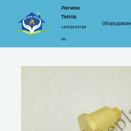
Перейти
Легион
к
Тепла
содержимому
Оборудован
+375 29 377 30
50