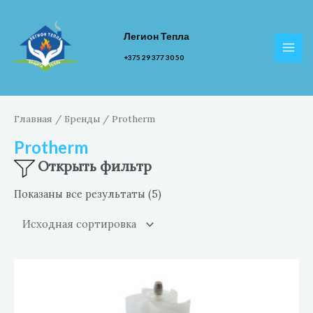
Перейти
к
Легион Тепла
содержимому
MAI
+375 29 377 30 50
MEN
Главная
/
Бренды
/ Protherm
Protherm
Открыть фильтр
Показаны все результаты (5)