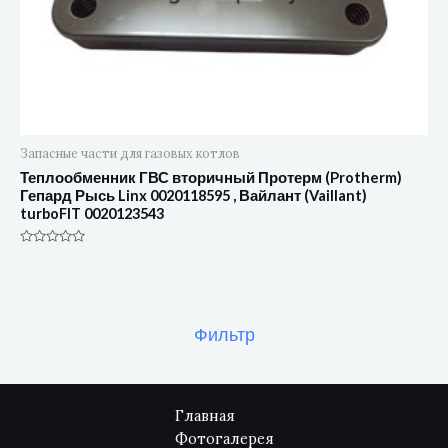
Запасные части для газовых котлов
Теплообменник ГВС вторичный Протерм (Protherm)
Гепард Рысь Linx 0020118595 , Вайлант (Vaillant)
turboFIT 0020123543
Оценка
0
из
5
Фильтр
Главная
Фотогалерея