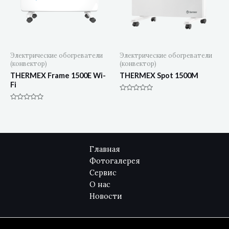
Электрические обогреватели
Электрические обогреватели
(конвектор)
(конвектор)
THERMEX Frame 1500E Wi-
THERMEX Spot 1500M
Fi
Оценка
0
Оценка
из
0
5
из
5
Главная
Фотогалерея
Сервис
О нас
Новости