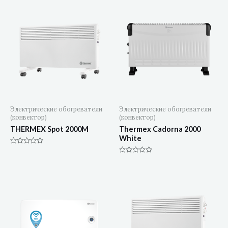
Электрические обогреватели
Электрические обогреватели
(конвектор)
(конвектор)
THERMEX Spot 2000M
Thermex Cadorna 2000
White
Оценка
0
Оценка
из
0
5
из
5