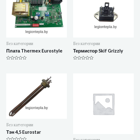
Без категории
Без категории
Плата Thermex Eurostyle
Термистор Skif Grizzly
Оценка
Оценка
0
0
из
из
5
5
Без категории
Тэн 4,5 Eurostar
Без категории