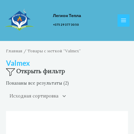
Перейти
к
Легион Тепла
содержимому
MAI
+375 29 377 30 50
MEN
Главная
/ Товары с меткой “Valmex”
Valmex
Открыть фильтр
Показаны все результаты (2)