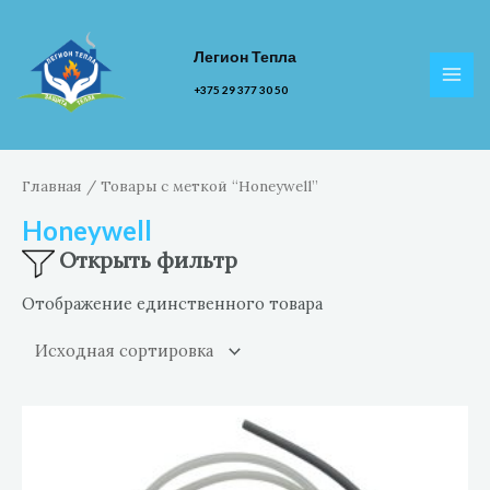
Перейти
к
Легион Тепла
содержимому
MAI
+375 29 377 30 50
MEN
Главная
/ Товары с меткой “Honeywell”
Honeywell
Открыть фильтр
Отображение единственного товара