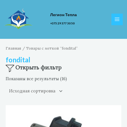
Перейти
к
Легион Тепла
содержимому
MAI
+375 29 377 30 50
MEN
Главная
/ Товары с меткой “fondital”
fondital
Открыть фильтр
Показаны все результаты (16)