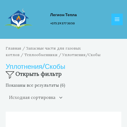
Перейти
к
Легион Тепла
содержимому
MAI
+375 29 377 30 50
MEN
Главная
/
Запасные части для газовых
котлов
/
Теплообменники
/ Уплотнения/Скобы
Уплотнения/Скобы
Открыть фильтр
Показаны все результаты (6)